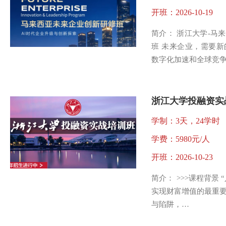
开班：2026-10-19
简介： 浙江大学-马
班 未来企业，需要新
数字化加速和全球竞
浙江大学投融资实战
学制：3天，24学时
学费：5980元/人
开班：2026-10-23
简介： >>>课程背景
实现财富增值的最重
与陷阱，…